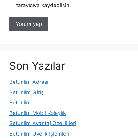
tarayıcıya kaydedilsin.
Son Yazılar
Betunlim Adresi
Betunlim Giriş
Betunlim
Betunlim Mobil Kolaylık
Betunlim Avantaj Özellikleri
Betunlim Üyelik İşlemleri