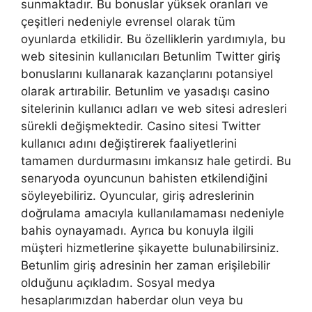
sunmaktadır. Bu bonuslar yüksek oranları ve
çeşitleri nedeniyle evrensel olarak tüm
oyunlarda etkilidir. Bu özelliklerin yardımıyla, bu
web sitesinin kullanıcıları Betunlim Twitter giriş
bonuslarını kullanarak kazançlarını potansiyel
olarak artırabilir. Betunlim ve yasadışı casino
sitelerinin kullanıcı adları ve web sitesi adresleri
sürekli değişmektedir. Casino sitesi Twitter
kullanıcı adını değiştirerek faaliyetlerini
tamamen durdurmasını imkansız hale getirdi. Bu
senaryoda oyuncunun bahisten etkilendiğini
söyleyebiliriz. Oyuncular, giriş adreslerinin
doğrulama amacıyla kullanılamaması nedeniyle
bahis oynayamadı. Ayrıca bu konuyla ilgili
müşteri hizmetlerine şikayette bulunabilirsiniz.
Betunlim giriş adresinin her zaman erişilebilir
olduğunu açıkladım. Sosyal medya
hesaplarımızdan haberdar olun veya bu