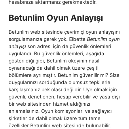
hesabınıza aktarmanız gerekmektedir.
Betunlim Oyun Anlayışı
Betunlim web sitesinde çevrimiçi oyun anlayışını
sorgulamanıza gerek yok. Elbette
Betunlim oyun
anlayışı
son adresi için de güvenlik önlemleri
uygulandı. Bu güvenlik önlemleri, aşağıda
gösterildiği gibi, Betunlim okeyinin nasıl
oynanacağı da dahil olmak üzere çeşitli
bölümlere ayrılmıştır. Betunlim güvenilir mi? Size
duygularınızı sorduğunda olumsuz tepkilerle
karşılaşmanız pek olası değildir. Üye olmak için
güvenli, denetlenen, hesap verebilir ve yasa dışı
bir web sitesinden hizmet aldığınızı
anlamalısınız. Oyun komisyonları ve sağlayıcı
şirketler de dahil olmak üzere tüm temel
özellikler Betunlim web sitesinde bulunabilir.