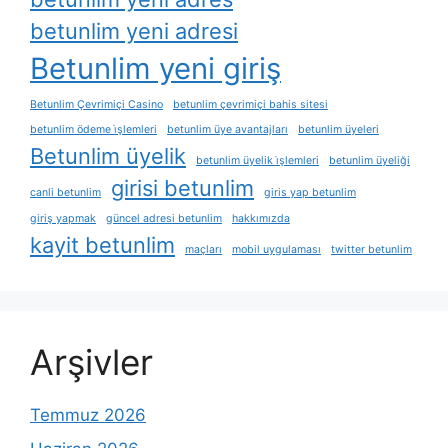
betunlim yeni adresi
Betunlim yeni giriş
Betunlim Çevrimiçi Casino
betunlim çevrimiçi bahis sitesi
betunlim ödeme i̇şlemleri
betunlim üye avantajları
betunlim üyeleri
Betunlim üyelik
betunlim üyelik i̇şlemleri
betunlim üyeliği
girisi betunlim
canli betunlim
giris yap betunlim
giriş yapmak
güncel adresi betunlim
hakkımızda
kayit betunlim
maçları
mobil uygulaması
twitter betunlim
Arşivler
Temmuz 2026