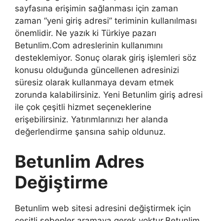
sayfasına erişimin sağlanması için zaman
zaman “yeni giriş adresi” teriminin kullanılması
önemlidir. Ne yazık ki Türkiye pazarı
Betunlim.Com adreslerinin kullanımını
desteklemiyor. Sonuç olarak giriş işlemleri söz
konusu olduğunda güncellenen adresinizi
süresiz olarak kullanmaya devam etmek
zorunda kalabilirsiniz. Yeni Betunlim giriş adresi
ile çok çeşitli hizmet seçeneklerine
erişebilirsiniz. Yatırımlarınızı her alanda
değerlendirme şansına sahip oldunuz.
Betunlim Adres
Değiştirme
Betunlim web sitesi adresini değiştirmek için
çeşitli sebepler aramaya gerek yoktur.Betunlim