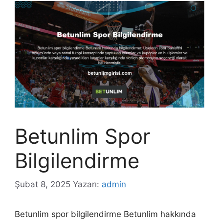
Betunlim Spor
Bilgilendirme
Şubat 8, 2025
Yazarı:
admin
Betunlim spor bilgilendirme Betunlim hakkında