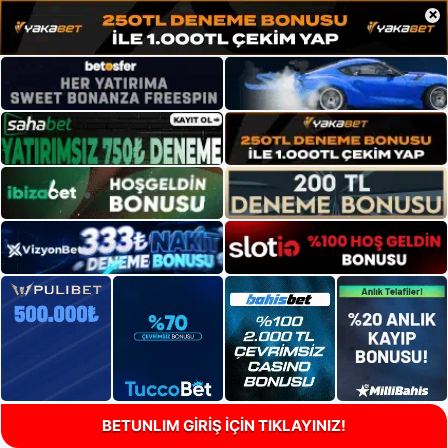
×
BETUNLIM GİRİŞ İÇİN TIKLAYINIZ!