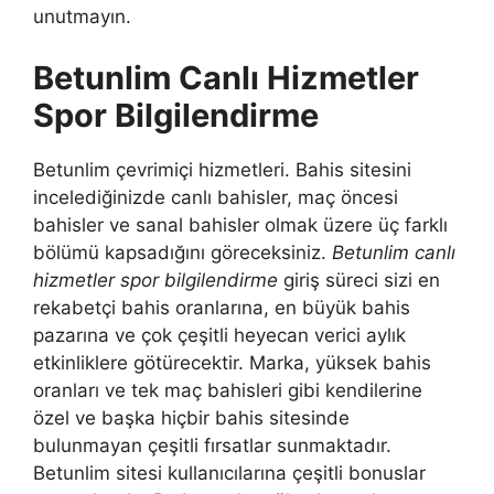
unutmayın.
Betunlim Canlı Hizmetler
Spor Bilgilendirme
Betunlim çevrimiçi hizmetleri. Bahis sitesini
incelediğinizde canlı bahisler, maç öncesi
bahisler ve sanal bahisler olmak üzere üç farklı
bölümü kapsadığını göreceksiniz.
Betunlim canlı
hizmetler spor bilgilendirme
giriş süreci sizi en
rekabetçi bahis oranlarına, en büyük bahis
pazarına ve çok çeşitli heyecan verici aylık
etkinliklere götürecektir. Marka, yüksek bahis
oranları ve tek maç bahisleri gibi kendilerine
özel ve başka hiçbir bahis sitesinde
bulunmayan çeşitli fırsatlar sunmaktadır.
Betunlim sitesi kullanıcılarına çeşitli bonuslar