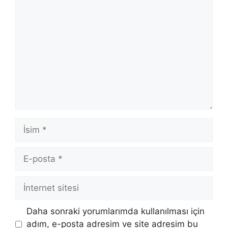
Yorum
İsim
E-
posta
İnternet
sitesi
Daha sonraki yorumlarımda kullanılması için
adım, e-posta adresim ve site adresim bu