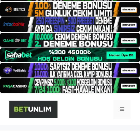
İçeriğe
atla
Menü