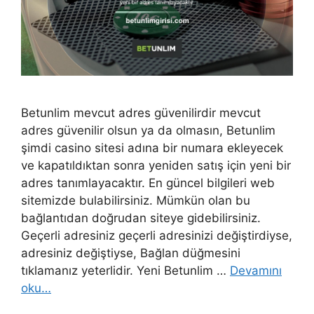
Betunlim mevcut adres güvenilirdir mevcut
adres güvenilir olsun ya da olmasın, Betunlim
şimdi casino sitesi adına bir numara ekleyecek
ve kapatıldıktan sonra yeniden satış için yeni bir
adres tanımlayacaktır. En güncel bilgileri web
sitemizde bulabilirsiniz. Mümkün olan bu
bağlantıdan doğrudan siteye gidebilirsiniz.
Geçerli adresiniz geçerli adresinizi değiştirdiyse,
adresiniz değiştiyse, Bağlan düğmesini
tıklamanız yeterlidir. Yeni Betunlim …
Devamını
oku…