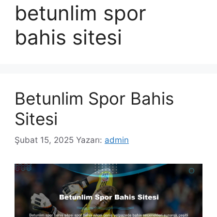
betunlim spor
bahis sitesi
Betunlim Spor Bahis
Sitesi
Şubat 15, 2025
Yazarı:
admin