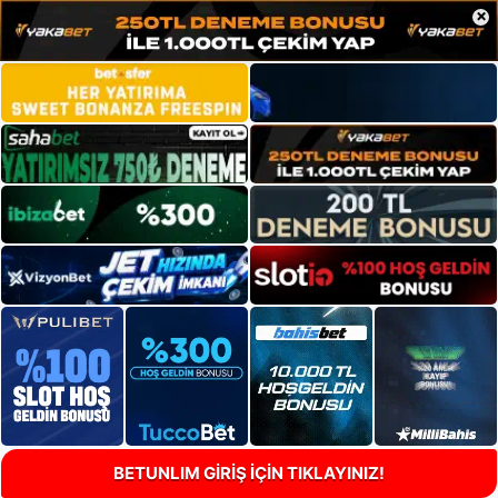
×
BETUNLIM GİRİŞ İÇİN TIKLAYINIZ!