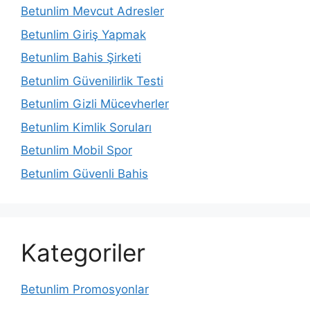
Betunlim Mevcut Adresler
Betunlim Giriş Yapmak
Betunlim Bahis Şirketi
Betunlim Güvenilirlik Testi
Betunlim Gizli Mücevherler
Betunlim Kimlik Soruları
Betunlim Mobil Spor
Betunlim Güvenli Bahis
Kategoriler
Betunlim Promosyonlar