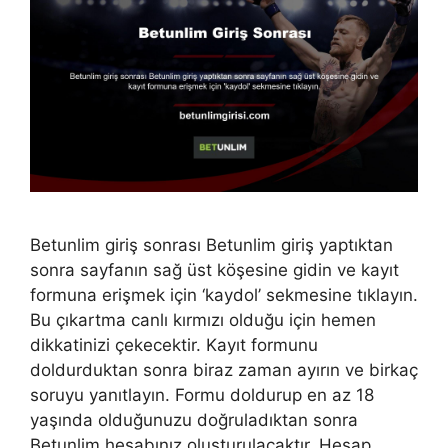
Betunlim giriş sonrası Betunlim giriş yaptıktan
sonra sayfanın sağ üst köşesine gidin ve kayıt
formuna erişmek için ‘kaydol’ sekmesine tıklayın.
Bu çıkartma canlı kırmızı olduğu için hemen
dikkatinizi çekecektir. Kayıt formunu
doldurduktan sonra biraz zaman ayırın ve birkaç
soruyu yanıtlayın. Formu doldurup en az 18
yaşında olduğunuzu doğruladıktan sonra
Betunlim hesabınız oluşturulacaktır. Hesap